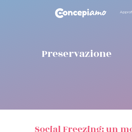
Approf
Preservazione
Social Freezing: un 