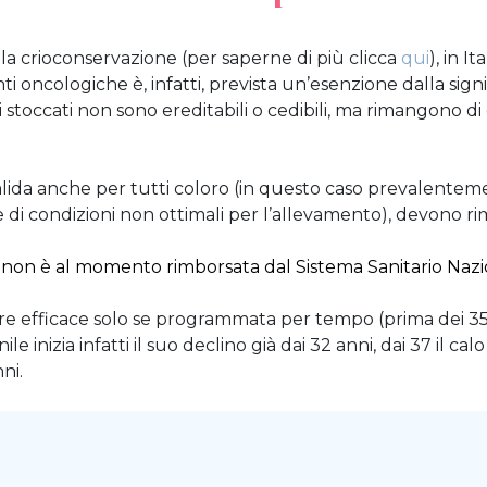
r la crioconservazione (per saperne di più clicca
qui
), in I
nti oncologiche è, infatti, prevista un’esenzione dalla sig
eti stoccati non sono ereditabili o cedibili, ma rimangono 
alida anche per tutti coloro (in questo caso prevalentem
ne di condizioni non ottimali per l’allevamento), devono 
” non è al momento rimborsata dal Sistema Sanitario Nazi
re efficace solo se programmata per tempo (prima dei 35 a
le inizia infatti il suo declino già dai 32 anni, dai 37 il cal
ni.