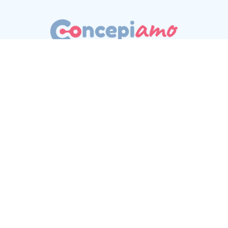
Privacy Policy
Avvertenze Legali
Approfondisci
News
Appuntamenti
Spazio Giovani
Cerca il centro
FERRING, il logo FERRING FARMACEUTICI e gli altri