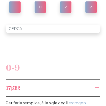
T
U
V
Z
0-9
17βE2
Per farla semplice, è la sigla degli
estrogeni
.