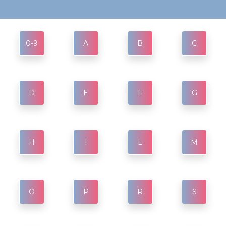
0-9
A
B
C
D
E
F
G
H
I
L
M
O
P
R
S